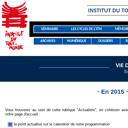
SÉMINAIRE
LES CYCLES DE L'ITM
MÉMOIR
ARCHIVES
NUMÉRIQUE
DOSSIERS
R
VIE
___________________________________
To
-
En 2015
Vous trouverez au sein de cette rubrique "Actualités", en cohésion ave
notre page d'accueil :
le point actualisé sur le calendrier de notre programmation