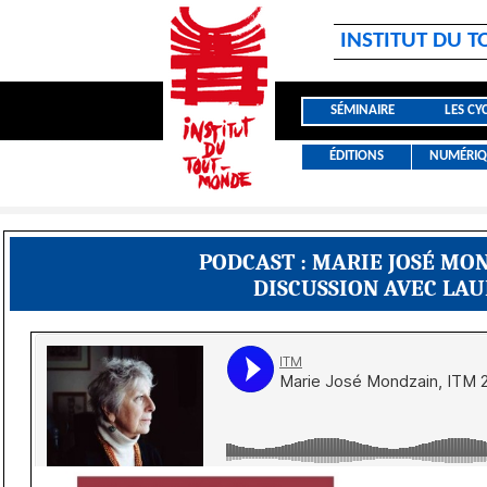
INSTITUT DU 
SÉMINAIRE
LES CY
ÉDITIONS
NUMÉRIQ
PODCAST : MARIE JOSÉ MO
DISCUSSION AVEC LAUR