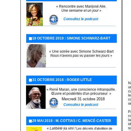
« Rencontre avec Marijosé Alie.
Une semaine et un jour
»
Consultez le podcast
18 OCTOBRE 2019 : SIMONE SCHWARZ-BART
« Une soirée avec Simone Schwarz-Bart
Nous n'avons pas vu passer les jours
»
31 OCTOBRE 2018 : ROGER LITTLE
N
u
« René Maran, une conscience intranquille.
c
Œuvre et postérités d'un précurseur
»
l
Mercredi 31 octobre 2018
c
s
Consultez le podcast
P
c
l
29 MAI 2018 : M. COTTIAS / C. MENCÉ-CASTER
i
s
«
Lalibèté ka vini !
Les décrets d'abolition de