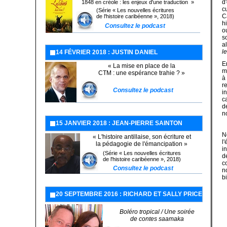
d
1848 en créole : les enjeux d'une traduction »
c
(Série « Les nouvelles écritures
C
de l'histoire caribéenne », 2018)
h
Consultez le podcast
o
s
a
l
14 FÉVRIER 2018 : JUSTIN DANIEL
(Série « Les nouvelles écritures
de l'histoire caribéenne », 2018)
E
« La mise en place de la
m
CTM : une espérance trahie ? »
à
r
Consultez le podcast
i
c
d
n
15 JANVIER 2018 : JEAN-PIERRE SAINTON
N
« L'histoire antillaise, son écriture et
l
la pédagogie de l'émancipation »
i
(Série « Les nouvelles écritures
d
de l'histoire caribéenne », 2018)
c
Consulter l'enregistrement
Consultez le podcast
n
b
20 SEPTEMBRE 2016 : RICHARD ET SALLY PRICE
Boléro tropical / Une soirée
de contes saamaka