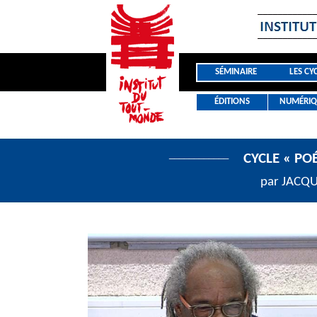
SÉMINAIRE
LES CY
ÉDITIONS
NUMÉRIQ
____________
CYCLE « PO
par JACQUE