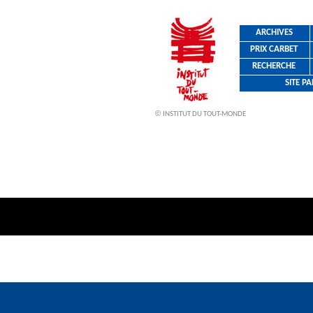
ARCHIVES
PRIX CARBET
RECHERCHE
SITE P
©
INSTITUT DU TOUT-MONDE