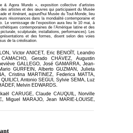
& Agora Mundo », exposition collective d’artistes
r des artistes et des œuvres qui participaient du Musée
e et itinérant, aujourd'hui Musée du Tout-Monde, lieu
leurs résonnances dans la mondialité contemporaine et
o. Le vernissage de l’exposition aura lieu le 10 mai, à
s esthétiques contemporaines de l’Amérique latine et des
picturale, sculpturale, installations, performances). Les
représentations et des formes, disent selon des voies
us de la créolisation.
LON, Victor ANICET, Eric BENOÎT, Leandro
 CAMACHO, Gerado CHÁVEZ, Augustin
viève GALLEGO, José GAMARRA, Jean-
ario GURFEIN, Alberto GUZMAN, Julieta
, Cristina MARTINEZ, Federica MATTA,
UILICI, Antonio SEGUI, Sylvie SEMA, Luz
ADEF, Melvin EDWARDS.
ickaël CARUGE, Claude CAUQUIL, Norville
, Miguel MARAJO, Jean MARIE-LOUISE,
sant