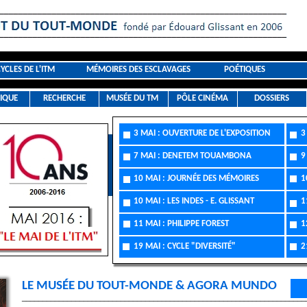
CYCLES DE L'ITM
MÉMOIRES DES ESCLAVAGES
POÉTIQUES
IQUE
RECHERCHE
MUSÉE DU TM
PÔLE CINÉMA
DOSSIERS
3 MAI : OUVERTURE DE L'EXPOSITION
3 M
7 MAI : DENETEM TOUAMBONA
9 M
10 MAI : JOURNÉE DES MÉMOIRES
10 
10 MAI : LES INDES - E. GLISSANT
11 
11 MAI : PHILIPPE FOREST
12 
19 MAI : CYCLE "DIVERSITÉ"
21 
LE MUSÉE DU TOUT-MONDE & AGORA MUNDO
_____________________________________________________________________