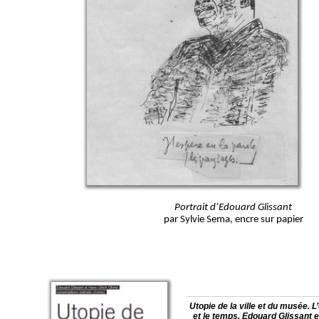
Portrait d’Edouard Glissant
par Sylvie Sema, encre sur papier
Utopie de la ville et du musée. 
et le temps.
Edouard Glissant 