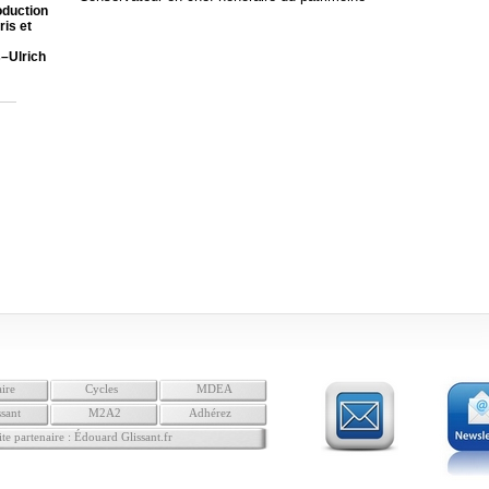
oduction
ris et
s–Ulrich
ire
Cycles
MDEA
ssant
M2A2
Adhérez
ite partenaire : Édouard Glissant.fr