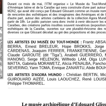
Durant ce mois de mai, l’ITM organise « Le Musée du Tout-Monde 
d’Amérique latine et de la Caraïbe qui sera construite d'une part autou
M2A2, qui avait été conçu par Edouard Glissant comme un musée nomad
de rencontre des esthétiques et des imaginaires des Amériques et de 
d'autre part, autour des artistes caribéens de la collection Agora Mund
partir de 18h. Le public parisien sera donc invité à venir découvrir le
Caraïbes, des créations parfois insolites souvent novatrices (exposition 
esthétiques de la Caraïbe, ouvertes sur une pluralité-rhrizome des 
diverses ce que Glissant décelait au gré des propositions et des process
Frantz ABSA
LES ARTISTES DU MUSÉE DU TOUT-MONDE :
BERRA, Ernest BRELEUR, Hope BROKKS, Jorge
CÁRDENAS, Joaquim FERRER, FRANKETIENNE, Gene
Claude GAROUTE (dit "Tiga"), Anabell GUERRERO, M
HANONO, Serge HELENON, Wilfredo LAM, Olga LUNA
MATTA, Gabriela MORAWETZ, Alicia PENALBA, Pancho Q
SEVERINO, Yann TOMA, Enrique ZANARTU,
Abde BOUH
Christian BERTIN, M
LES ARTISTES D'AGORA MUNDO :
GUIROUARD AIZÉE, Louis LAOUCHEZ, René LOUISE
Philippe THOMAREL.
Le musée archipélique d’Edouard Glis