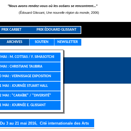
"Nous avons rendez-vous où les océans se rencontrent..."
(Édouard Glissant,
Une nouvelle région du monde
, 2006)
PRIX CARBET
PRIX ÉDOUARD GLISSANT
ARCHIVES
SOUTIEN
NEWSLETTER
AI : M. COTTIAS / F. SIMASOTCHI
AI : CHRISTIANE TAUBIRA
MAI : VERNISSAGE EXPOSITION
MAI : JOURNÉE STUART HALL
MAI : "CARAÏBE" / "DIVERSITÉ"
MAI : JOURNÉE E. GLISSANT
Du 3 au 21 mai 2016, Cité internationale des Arts
______________________________________________________