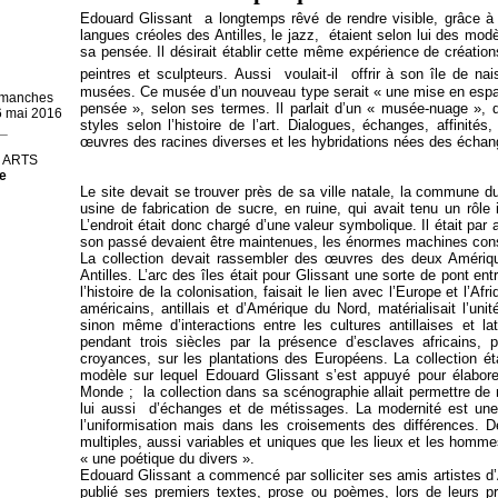
Edouard Glissant a longtemps rêvé de rendre visible, grâce à
langues créoles des Antilles, le jazz, étaient selon lui des modè
sa pensée. Il désirait établir cette même expérience de création
peintres et sculpteurs.
Aussi voulait-il offrir à son île de na
musées. Ce musée d’un nouveau type serait « une mise en espa
dimanches
pensée », selon ses termes. Il parlait d’un « musée-nuage », 
16 mai 2016
styles selon l’histoire de l’art. Dialogues, échanges, affinité
_
œuvres des racines diverses et les hybridations nées des échan
 ARTS
le
Le site devait se trouver près de sa ville natale, la commune du
usine de fabrication de sucre, en ruine, qui avait tenu un rôle 
L’endroit était donc chargé d’une valeur symbolique. Il était par 
son passé devaient être maintenues, les énormes machines con
La collection devait rassembler des œuvres des deux Amériq
Antilles. L’arc des îles était pour Glissant une sorte de pont ent
l’histoire de la colonisation, faisait le lien avec l’Europe et l’A
américains, antillais et d’Amérique du Nord, matérialisait l’un
sinon même d’interactions entre les cultures antillaises et la
pendant trois siècles par la présence d’esclaves africains, p
croyances, sur les plantations des Européens. La collection éta
modèle sur lequel Edouard Glissant s’est appuyé pour élaborer
Monde ; la collection dans sa scénographie allait permettre de m
lui aussi d’échanges et de métissages. La modernité est une 
l’uniformisation mais dans les croisements des différences. D
multiples, aussi variables et uniques que les lieux et les homme
« une poétique du divers ».
Edouard Glissant a commencé par solliciter ses amis artistes d’A
publié ses premiers textes, prose ou poèmes, lors de leurs p