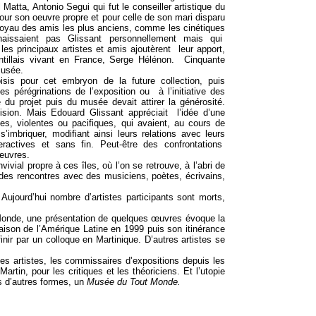
Matta, Antonio Segui qui fut le conseiller artistique du
pour son oeuvre propre et pour celle de son mari disparu
 noyau des amis les plus anciens, comme les cinétiques
issaient pas Glissant personnellement mais qui
les principaux artistes et amis ajoutèrent leur apport,
Antillais vivant en France, Serge Hélénon. Cinquante
musée.
oisis pour cet embryon de la future collection, puis
 pérégrinations de l’exposition ou à l’initiative des
me du projet puis du musée devait attirer la générosité.
cision. Mais Edouard Glissant appréciait l’idée d’une
es, violentes ou pacifiques, qui avaient, au cours de
’imbriquer, modifiant ainsi leurs relations avec leurs
ractives et sans fin. Peut-être des confrontations
 œuvres.
ivial propre à ces îles, où l’on se retrouve, à l’abri de
t des rencontres avec des musiciens, poètes, écrivains,
Aujourd’hui nombre d’artistes participants sont morts,
t Monde, une présentation de quelques œuvres évoque la
ison de l’Amérique Latine en 1999 puis son itinérance
nir par un colloque en Martinique. D’autres artistes se
s artistes, les commissaires d’expositions depuis les
tin, pour les critiques et les théoriciens. Et l’utopie
s d’autres formes, un
Musée du Tout Monde.