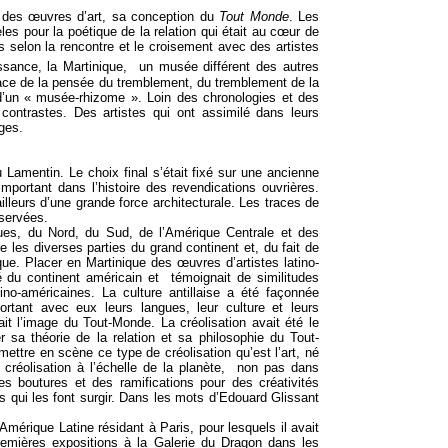
 des œuvres d’art, sa conception du
Tout Monde
. Les
les pour la poétique de la relation qui était au cœur de
s selon la rencontre et le croisement avec des artistes
issance, la Martinique, un musée différent des autres
ce de la pensée du tremblement, du tremblement de la
d’un « musée-rhizome ». Loin des chronologies et des
s, contrastes. Des artistes qui ont assimilé dans leurs
ges.
 Lamentin. Le choix final s’était fixé sur une ancienne
important dans l’histoire des revendications ouvrières.
ailleurs d’une grande force architecturale. Les traces de
servées.
ues, du Nord, du Sud, de l’Amérique Centrale et des
re les diverses parties du grand continent et, du fait de
frique. Placer en Martinique des œuvres d’artistes latino-
ité du continent américain et témoignait de similitudes
tino-américaines. La culture antillaise a été façonnée
ortant avec eux leurs langues, leur culture et leurs
it l’image du Tout-Monde. La créolisation avait été le
 sa théorie de la relation et sa philosophie du Tout-
ettre en scène ce type de créolisation qu’est l’art, né
créolisation à l’échelle de la planète, non pas dans
es boutures et des ramifications pour des créativités
s qui les font surgir. Dans les mots d’Edouard Glissant
mérique Latine résidant à Paris, pour lesquels il avait
remières expositions à la Galerie du Dragon dans les