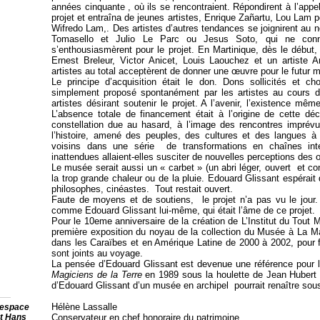
années cinquante , où ils se rencontraient. Répondirent à l’appel 
projet et entraîna de jeunes artistes, Enrique Zañartu, Lou Lam 
Wifredo Lam,. Des artistes d’autres tendances se joignirent au
Tomasello et Julio Le Parc ou Jesus Soto, qui ne conna
s’enthousiasmèrent pour le projet. En Martinique, dès le début, 
Ernest Breleur, Victor Anicet, Louis Laouchez et un artiste 
artistes au total acceptèrent de donner une œuvre pour le futur 
Le principe d’acquisition était le don. Dons sollicités et ch
simplement proposé spontanément par les artistes au cours des
artistes désirant soutenir le projet. A l’avenir, l’existence mê
L’absence totale de financement était à l’origine de cette dé
constellation due au hasard, à l’image des rencontres imprévu
l’histoire, amené des peuples, des cultures et des langues à s
voisins dans une série de transformations en chaînes inte
inattendues allaient-elles susciter de nouvelles perceptions des
Le musée serait aussi un « carbet » (un abri léger, ouvert et conv
la trop grande chaleur ou de la pluie. Edouard Glissant espérai
philosophes, cinéastes. Tout restait ouvert.
Faute de moyens et de soutiens, le projet n’a pas vu le jour. 
comme Edouard Glissant lui-même, qui était l’âme de ce projet.
Pour le 10eme anniversaire de la création de L’Institut du Tou
première exposition du noyau de la collection du Musée à La Ma
dans les Caraïbes et en Amérique Latine de 2000 à 2002, pour fi
sont joints au voyage.
La pensée d’Edouard Glissant est devenue une référence pour le
Magiciens de la Terre
en 1989 sous la houlette de Jean Hubert Mar
d’Edouard Glissant d’un musée en archipel pourrait renaître sou
Hélène Lassalle
L’espace
et Hans
Conservateur en chef honoraire du patrimoine