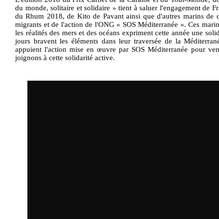
du monde, solitaire et solidaire » tient à saluer l'engagement de 
du Rhum 2018, de Kito de Pavant ainsi que d'autres marins de ce
migrants et de l'action de l'ONG « SOS Méditerranée ». Ces marin
les réalités des mers et des océans expriment cette année une soli
jours bravent les éléments dans leur traversée de la Méditerran
appuient l'action mise en œuvre par SOS Méditerranée pour ven
joignons à cette solidarité active.