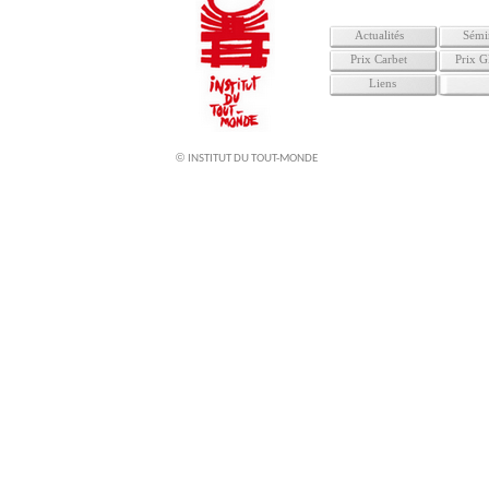
Actualités
Sémi
Prix Carbet
Prix G
Liens
©
INSTITUT DU TOUT-MONDE