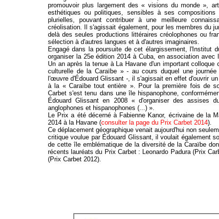
promouvoir plus largement des « visions du monde », arti
esthétiques ou politiques, sensibles à ses compositions 
plurielles, pouvant contribuer à une meilleure connai
créolisation. Il s'agissait également, pour les membres du jur
delà des seules productions littéraires créolophones ou fr
sélection à d'autres langues et à d'autres imaginaires.
Engagé dans la poursuite de cet élargissement, l'Institut
organiser la 25e édition 2014 à Cuba, en association avec
Un an après la tenue à La Havane d'un important colloque 
culturelle de la Caraïbe » - au cours duquel une journée
l'œuvre d'Édouard Glissant -, il s'agissait en effet d'ouvrir u
à la « Caraïbe tout entière ». Pour la première fois de so
Carbet s'est tenu dans une île hispanophone, conformément
Édouard Glissant en 2008 « d'organiser des assises du
anglophones et hispanophones (...) ».
Le Prix a été décerné à Fabienne Kanor, écrivaine de la M
2014 à la Havane (
consulter la page du Prix Carbet 2014
).
Ce déplacement géographique venait aujourd'hui non seulemen
critique voulue par Édouard Glissant, il voulait également sou
de cette île emblématique de la diversité de la Caraïbe do
récents lauréats du Prix Carbet : Leonardo Padura (Prix Car
(Prix Carbet 2012).