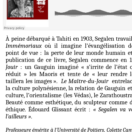
ITM
·
Colette Camelin - ITM 22 Sept. 2022
À peine débarqué à Tahiti en 1903, Segalen trava
Immémoriaux
où il imagine l’évangélisation 
point de vue : la perte de leur monde humain et 
publication de ce livre, Segalen commence en
Jouir
: un Gauguin imaginé « s’irrite de l’état o
réduit » les Maoris et tente de « leur rendre l
taillera les images ».
Le Maître-du-Jouir
entrelace
la culture polynésienne, la relation de Gauguin et
culture, l’orientalisme (les Védas), le Zarathoustr
Beauté comme esthétique, du sculpteur comme 
éthique. Édouard Glissant écrit :
« Segalen va ve
l’ailleurs ».
Professeure émérite à l'Université de Poitiers, Colette Cam