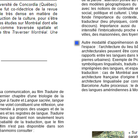
de la parole : attention portée au
des modèles géographiques du pos
avec les notions de continuité e
social, politique et culturel. L'ob
fonde l'importance du contexte
traducteur (lieu physiques, cont
discours). Importance aussi du 
intensifié l'imbricationdu proche
villes, des maisonnées, des foyer
Autre modalité d'appréhension du 
l'espace : l'architecture du lieu
architecturales peuvent être co
rapports entre les langues dans le
pierres urbaines). Exemple de Pr
symboliques lingualisés, traduits 
imprégnées des langues, et espac
traduction : cas de Montréal ave
architecture française d'origine
architecture lingualisée par con
Barcelone. Autre processus : le d
des langues amérindiennes à Mont
 sa communication, au film
Traduire
de
dernier chapitre d'une triologie de la
gue à l'autre
et
Langue sacrée, langue
time volet constituent une réflexion, une
e, menée à propos des usages et de la
ges et les registres de langue.
Traduire
hébreu qui disent non seulement leurs
atialité de la traduction, que le film
 film n'est pas disponible dans son
néanmoins consulter :