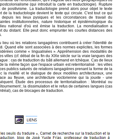
 contexte de l'énonciation, qu'il s'agisse des lieux géographiques ou
tcolonialisme (qui introduit la carte en traductologie). Rupture
t de positivisme. La traductologie prend alors pour objet le texte
jet de la traductologie devient le texte qui circule. C'est tout ce qui
, depuis les lieux pysiques et les circonstances de travail du
raintes institutionnelles, nature historique et épistémologique du
lieu national d'où est émise la traduction. La mondialisation a
 et du distant. Elle peut donc emprunter les courtes distances des
s.
lieu où les relations langagières contribuent à créer l'identité de
 bâti. Quand elle sont associées à des normes explicites, les formes
nsidérées comme « lingualisées ». Appréhension des modalités de
s villes (cf. débat de la fin du XIXe siècle sur la vraie langues des
ague : cas de traduction du bâti allemand en tchèque. Cas de lieux
de la même façon que l'espace urbain est reterritorialisé : les villes
es publics saturés de relations langagières prenant la forme de la
c la rivalité et le dialogue de deux modèles architecturaux, une
 face au fleuve, une architecture voctorienne qui la jouxte - une
séquent. Étude des processus de territorialisation : Montréal ou
étournement ; la dissimulation et le refus de certaines langues (cas
réal), cas de blocages de traduction.