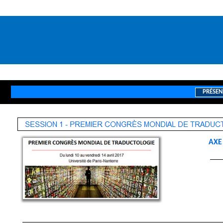
PRÉSEN
///
AXE