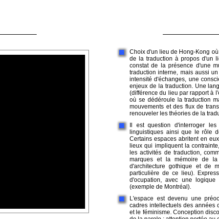
Choix d'un lieu de Hong-Kong où s
de la traduction à propos d'un 
constat de la présence d'une mu
traduction interne, mais aussi un 
intensité d'échanges, une consci
enjeux de la traduction. Une lan
(différence du lieu par rapport à l
où se dédéroule la traduction ma
mouvements et des flux de trans
renouveler les théories de la trad
Il est question d'interroger le
linguistiques ainsi que le rôle 
Certains espaces abritent en eux-
lieux qui impliquent la contrain
les activités de traduction, com
marques et la mémoire de la t
d'architecture gothique et de m
particulière de ce lieu). Expre
d'ocupation, avec une logique d
(exemple de Montréal).
L'espace est devenu une préocc
cadres intellectuels des années q
et le féminisme. Conception discon