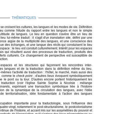
e croisent les cultures, les langues et les modes de vie. Définition
lieu comme l'étude du rapport entre les langues et non le simple
ltitude de langues. Le lieu en question s'avère être un lieu de
lieu lui-même traduit : il s'agit d'un
translation site
, défini par une
ence aigüe de la multiplicité des langues, et une conscience des
gue des échanges, et une langue des récits qui constuisent le lieu
'espace : le lieu est constuit culturellement. Intérêt pour les espaces
is qui résultent aussi des processus de traduction, produits des
ferts culturels. Ce changement de perspective est susceptible de
uction.
s espaces et les structures qui façonnent les rencontres inter-
des langues et de la traduction dans la définition même du lieu.
mêmes l'activité de traduction : l'hôtel, le marché, mais aussi des
te, comme le
check point
; d'autres lieux évoquent symboliquement
me le pont ou la tour. D'autres encore portent historiquement les
raduction (voir l'église Sainte Sophie à Nicolsie : mélange
inarets, exprimant une transaction symbolique liée à l'histoire
ssion de la synamique de la circulation des langues, avec l'idée
e territorialisation, idée fondamentale à l'action des langues
upation importante pour la traductologie, sous l'influence des
uatre-vingt, notamment le post-structuralisme, le postcolonialisme
tinue de l'histoire, et accent mis sur les assymétries du pouvoir et