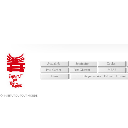
Actualités
Séminaire
Cycles
Prix Carbet
Prix Glissant
M2A2
Liens
Site partenaire : Édouard Glissant.
©
INSTITUT DU TOUT-MONDE