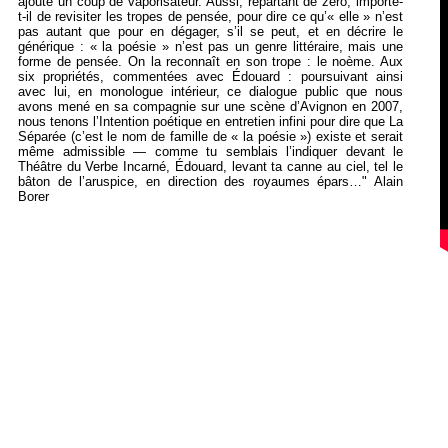
ajoute un coup de vaporisateur. Aussi, repartant de zéro, importe-
t-il de revisiter les tropes de pensée, pour dire ce qu’« elle » n’est
pas autant que pour en dégager, s’il se peut, et en décrire le
générique : « la poésie » n’est pas un genre littéraire, mais une
forme de pensée. On la reconnaît en son trope : le noème. Aux
six propriétés, commentées avec Édouard : poursuivant ainsi
avec lui, en monologue intérieur, ce dialogue public que nous
avons mené en sa compagnie sur une scène d’Avignon en 2007,
nous tenons l’Intention poétique en entretien infini pour dire que La
Séparée (c’est le nom de famille de « la poésie ») existe et serait
même admissible — comme tu semblais l’indiquer devant le
Théâtre du Verbe Incarné, Édouard, levant ta canne au ciel, tel le
bâton de l’aruspice, en direction des royaumes épars…" Alain
Borer