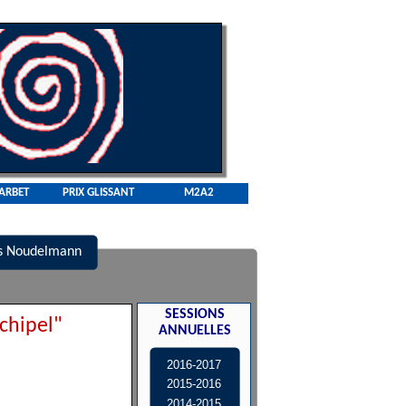
CARBET
PRIX GLISSANT
M2A2
ois Noudelmann
SESSIONS
rchipel"
ANNUELLES
2016-2017
2015-2016
2014-2015