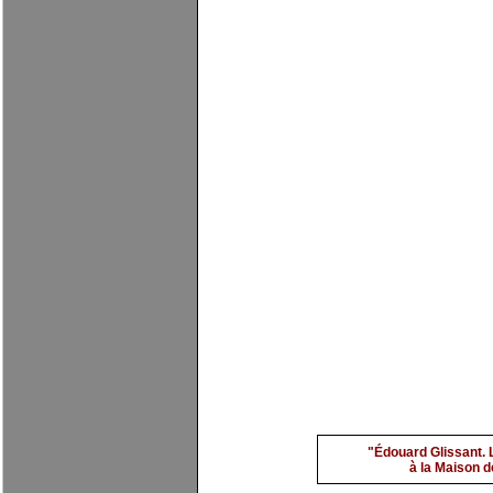
Benali 3
par
evimarch
"Édouard Glissant. 
à la Maison de