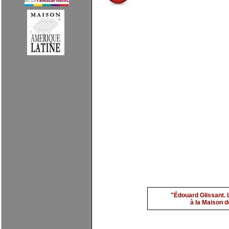
Benali 1
par
evimarch
"Édouard Glissant. 
à la Maison de