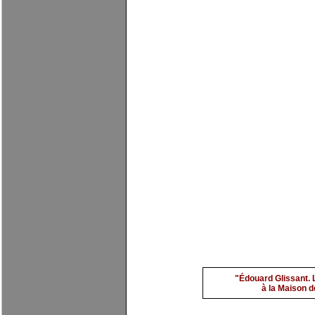
Benali 2
par
evimarch
"Édouard Glissant. 
à la Maison de