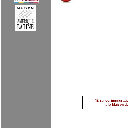
Mantia 1
par
evimarch
"Errance, immigratio
à la Maison de