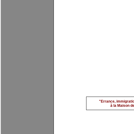
Mantia 2
par
evimarch
"Errance, immigratio
à la Maison de