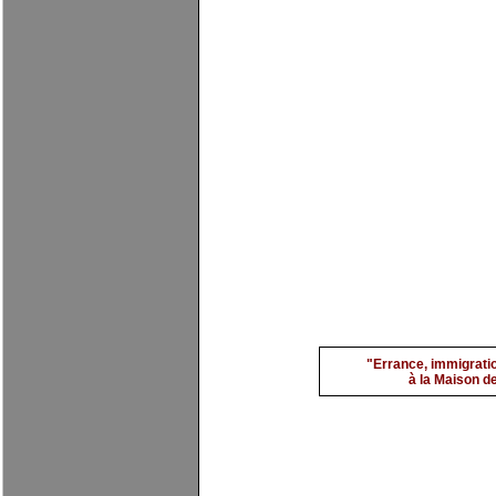
Mantia 3
par
evimarch
"Errance, immigratio
à la Maison de