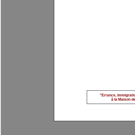
Mantia 4
par
evimarch
"Errance, immigratio
à la Maison de