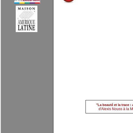
(1) Alexis nouss
par
evi
"La beauté et la trace 
d'Alexis Nouss à la Ma