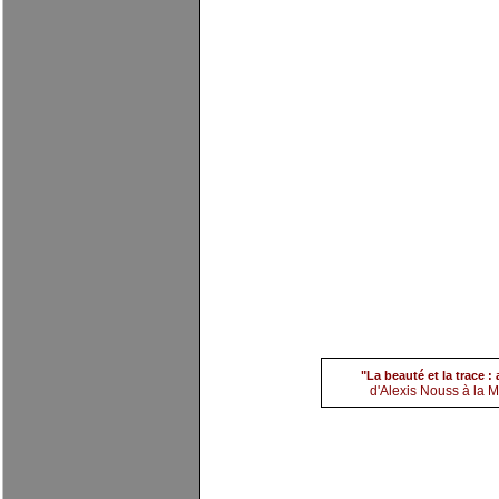
(2) Alexis nouss
par
evi
"La beauté et la trace 
d'Alexis Nouss à la Ma