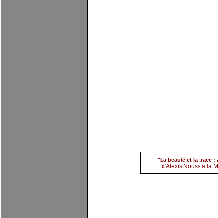
(3) Alexis noos
par
evim
"La beauté et la trace 
d'Alexis Nouss à la Ma