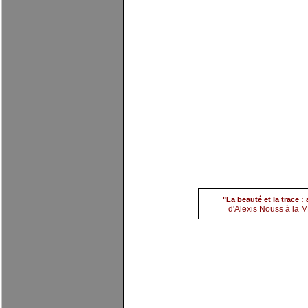
(7) Alexis Nouss
par
evi
"La beauté et la trace 
d'Alexis Nouss à la Ma