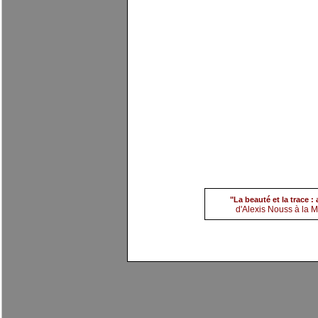
(8) Alexis Nouss
par
evi
"La beauté et la trace 
d'Alexis Nouss à la Ma