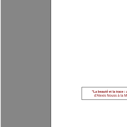
(4) Alexis Nouss
par
evi
"La beauté et la trace 
d'Alexis Nouss à la Ma