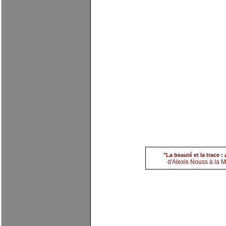
(5) Alexis Nouss
par
evi
"La beauté et la trace 
d'Alexis Nouss à la Ma