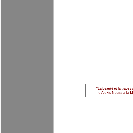
(6) Alexis Nouss
par
evi
"La beauté et la trace 
d'Alexis Nouss à la Ma